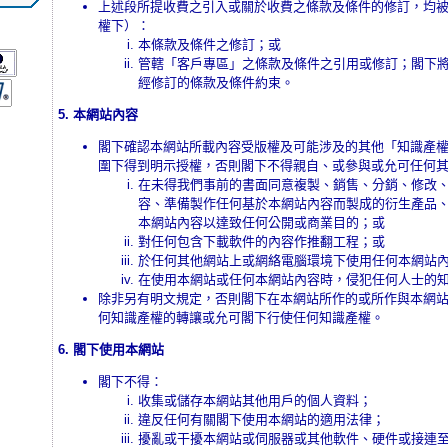
上述段所提收費之引入或關於收費之條款及條件的修訂，均
權下）：
本條款及條件之修訂；或
管轄「客戶專區」之條款及條件之引用或修訂；閣下
經修訂的條款及條件約束。
5. 本網站內容
閣下確認本網站所載內容受版權及可能涉及的其他「知識產
圍下得到明示授權，否則閣下不得親自、或參與或允可任何
在未得我們事前的書面同意複製、銷售、分銷、修改
容、準備製作任何基於本網站內容而製成的衍生產品
本網站內容以達致任何公開或商業目的；或
對任何包含下載軟件的內容作推翻工程；或
於任何其他網站上或網絡電腦環境下使用任何本網站
在使用本網站或任何本網站內容時，侵犯任何人士的
除非另有明文規定，否則閣下在本網站所作的或所作與本網
何知識產權的轉讓或允可閣下行使任何知識產權。
6. 閣下使用本網站
閣下不得：
收集或儲存本網站其他用戶的個人資料；
違反任何有關閣下使用本網站的適用法律；
擾亂或干擾本網站或伺服器或其他軟件、硬件或接連