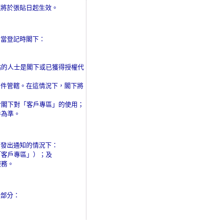
款將於張貼日起生效。
。當登記時閣下：
站的人士是閣下或已獲得授權代
條件管轄。在這情況下，閣下將
於閣下對「客戶專區」的使用；
件為準。
下發出通知的情況下：
「客戶專區」）；及
服務。
些部分：