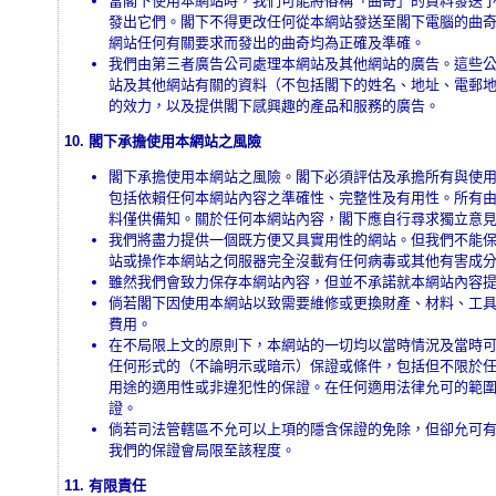
當閣下使用本網站時，我們可能將俗稱「曲奇」的資料發送
發出它們。閣下不得更改任何從本網站發送至閣下電腦的曲
網站任何有關要求而發出的曲奇均為正確及準確。
我們由第三者廣告公司處理本網站及其他網站的廣告。這些
站及其他網站有關的資料（不包括閣下的姓名、地址、電郵
的效力，以及提供閣下感興趣的產品和服務的廣告。
10. 閣下承擔使用本網站之風險
閣下承擔使用本網站之風險。閣下必須評估及承擔所有與使
包括依賴任何本網站內容之準確性、完整性及有用性。所有
料僅供備知。關於任何本網站內容，閣下應自行尋求獨立意
我們將盡力提供一個既方便又具實用性的網站。但我們不能
站或操作本網站之伺服器完全沒載有任何病毒或其他有害成
雖然我們會致力保存本網站內容，但並不承諾就本網站內容
倘若閣下因使用本網站以致需要維修或更換財產、材料、工
費用。
在不局限上文的原則下，本網站的一切均以當時情況及當時
任何形式的（不論明示或暗示）保證或條件，包括但不限於
用途的適用性或非違犯性的保證。在任何適用法律允可的範
證。
倘若司法管轄區不允可以上項的隱含保證的免除，但卻允可
我們的保證會局限至該程度。
11. 有限責任