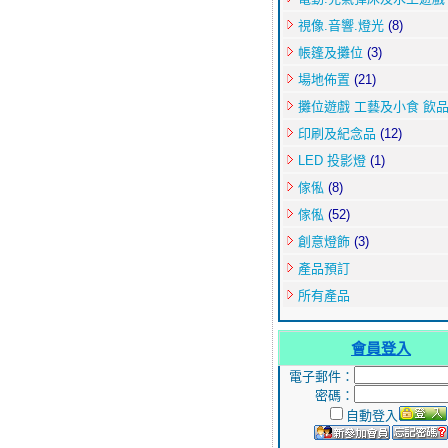
視像.音響.燈光
(8)
帳篷及攤位
(3)
場地佈置
(21)
攤位遊戲 工藝及小食 飲
印刷及紀念品
(12)
LED 投影燈
(1)
傢俬
(8)
傢俬
(52)
創意燈飾
(3)
產品預訂
所有產品
會員登入
電子郵件：
密碼：
自動登入