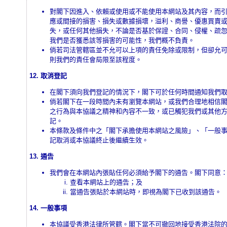
對閣下因進入、依賴或使用或不能使用本網站及其內容，而
應或間接的損害、損失或數據損壞，溢利、商譽、優惠買賣
失，或任何其他損失，不論是否基於保證、合同、侵權、疏
我們是否獲悉該等損害的可能性，我們概不負責。
倘若司法管轄區並不允可以上項的責任免除或限制，但卻允
則我們的責任會局限至該程度。
12. 取消登記
在閣下須向我們登記的情況下，閣下可於任何時間通知我們
倘若閣下在一段時間內未有瀏覽本網站，或我們合理地相信
之行為與本協議之精神和內容不一致，或已觸犯我們或其他
記。
本條款及條件中之「閣下承擔使用本網站之風險」、「一般
記取消或本協議終止後繼續生效。
13. 通告
我們會在本網站內張貼任何必須給予閣下的通告。閣下同意
查看本網站上的通告；及
當通告張貼於本網站時，即視為閣下已收到該通告。
14. 一般事項
本協議受香港法律所管轄。閣下當不可撤回地接受香港法院