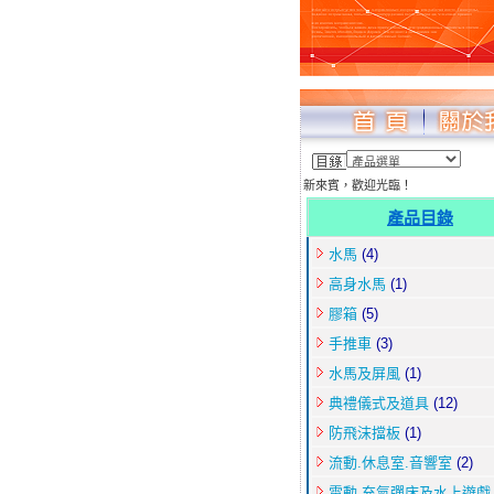
新來賓，歡迎光臨！
產品目錄
水馬
(4)
高身水馬
(1)
膠箱
(5)
手推車
(3)
水馬及屏風
(1)
典禮儀式及道具
(12)
防飛沫擋板
(1)
流動.休息室.音響室
(2)
電動.充氣彈床及水上遊戲