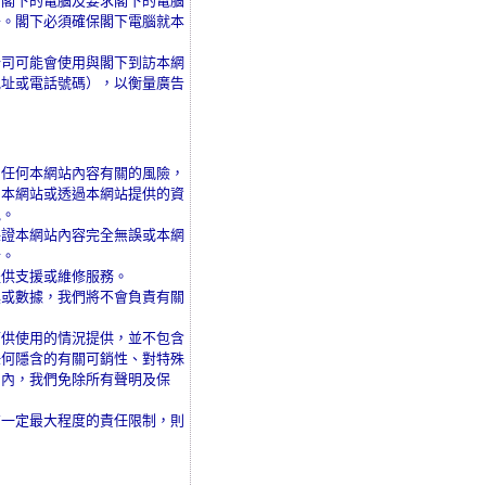
予閣下的電腦及要求閣下的電腦
奇。閣下必須確保閣下電腦就本
公司可能會使用與閣下到訪本網
地址或電話號碼），以衡量廣告
用任何本網站內容有關的風險，
由本網站或透過本網站提供的資
見。
保證本網站內容完全無誤或本網
分。
提供支援或維修服務。
具或數據，我們將不會負責有關
可供使用的情況提供，並不包含
任何隱含的有關可銷性、對特殊
圍內，我們免除所有聲明及保
有一定最大程度的責任限制，則