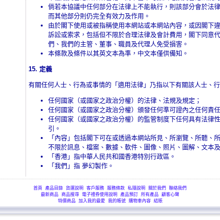
倘若本協議中任何部分在法律上不能執行，則該部分會於法
而其他部分則仍完全有效力及作用。
由於閣下使用或被指稱使用本網站或本網站內容，或因閣下
訴訟或索求，包括但不限於合理法律及會計費用，閣下同意
們、我們的主管、董事、職員及代理人免受損害。
本條款及條件以其英文本為準，中文本僅供備知。
15. 定義
有關任何人士、行為或事情的「適用法律」乃指以下有關該人士、行
任何國家（或國家之政治分權）的法律、法規及規定；
任何國家（或國家之政治分權）頒發任何準可證內之任何責
任何國家（或國家之政治分權）的監管制度下任何具有法律
引。
「內容」包括閣下可在或透過本網站所見、所瀏覽、所聽、
不限於訊息、檔案、數據、軟件、圖像、照片、圖解、文本
「香港」指中華人民共和國香港特別行政區。
「我們」指 夢幻製作。
首頁
產品目錄
貨運說明
客戶服務
服務條款
私隱說明
關於我們
聯絡我們
最新商品
商品搜尋
電子禮券使用說明
產品預訂
所有產品
顧客心聲
特價商品
加入我的最愛
我的帳號
購物車內容
結賬