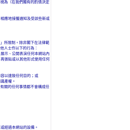
被視為（在我們獨有的酌情決定
將相應地接獲通知及受該些新或
權」所限制。除非閣下在法律範
其他人士作以下的行為：
、展示、公開表演任何本網站內
、再張貼或以其他形式使用任何
內容以達致任何目的；或
知識產權。
站有關的任何事情都不會構成任
至或經過本網站的設備。