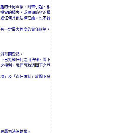
引起的任何直接、附帶引起、相
或機會的損失，或預期節省的損
忽或任何其他法律理論，也不論
可有一定最大程度的責任限制，
取消有關登記。
閣下已抵觸任何適用法律、閣下
方之權利，我們可取消閣下之登
事項」及「責任限制」於閣下登
：
的專屬司法管轄權。