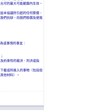
律允可的最大可能範圍內生效，
違返本協議所引起的任何索償、
代我們抗辯，向我們賠償及使我
為或事情的事宜：
任；
性及約束性的裁決、判決或指
所下載或所進入的事物（包括但
及其他材料）。