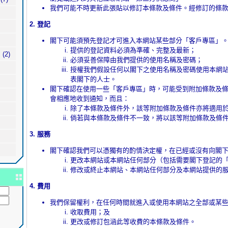
我們可能不時更新此張貼以修訂本條款及條件。經修訂的條
2. 登記
閣下可能須預先登記才可進入本網站某些部分「客戶專區」
提供的登記資料必須為準確、完整及最新；
品
(2)
必須妥善保障由我們提供的使用名稱及密碼；
授權我們假設任何以閣下之使用名稱及密碼使用本網
表閣下的人士。
閣下確認在使用一些「客戶專區」時，可能受到附加條款及
會相應地收到通知，而且：
除了本條款及條件外，該等附加條款及條件亦將適用
倘若與本條款及條件不一致，將以該等附加條款及條
3. 服務
閣下確認我們可以憑獨有的酌情決定權，在已經或沒有向閣
更改本網站或本網站任何部分（包括需要閣下登記的
修改或終止本網站、本網站任何部分及本網站提供的
4. 費用
我們保留權利，在任何時間就進入或使用本網站之全部或某
收取費用；及
更改或修訂包涵此等收費的本條款及條件。