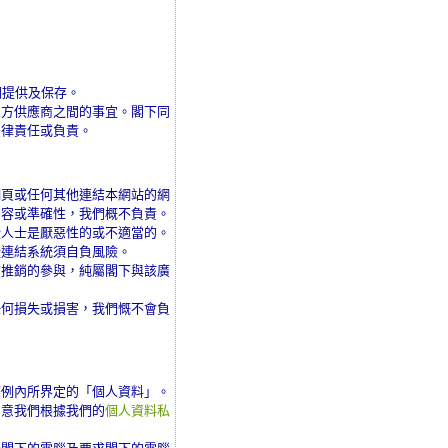
們提供及保存。
三方供應商之間的事宜。閣下同
法律責任或負責。
網頁或任何其他連結本網站的網
內容或準確性，我們概不負責。
些人士是厭惡性的或不適當的。
些連結系統須自負風險。
商推銷的參與，純屬閣下與該廣
任何損失或損害，我們慨不會負
條例內所界定的「個人資料」。
同意我們根據我們的
個人資料私