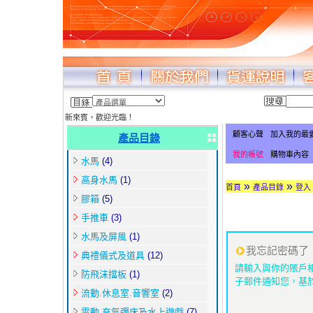
新來賓，歡迎光臨！
顧客心聲
加入我的最
產品目錄
我的帳號
購物車內容
水馬
(4)
高身水馬
(1)
»
»
首頁
產品目錄
登入
膠箱
(5)
手推車
(3)
水馬及屏風
(1)
我忘記密碼了
典禮儀式及道具
(12)
請輸入與你的賬戶
防飛沫擋板
(1)
子郵件通知您，基
流動.休息室.音響室
(2)
電動.充氣彈床及水上遊戲
(7)