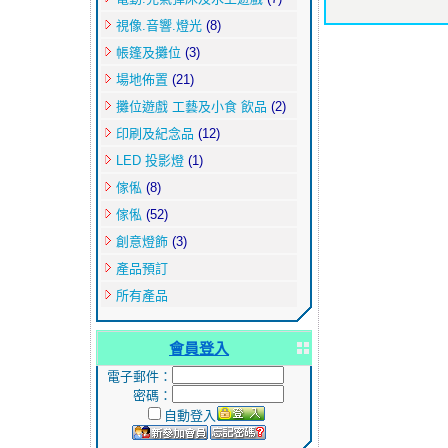
視像.音響.燈光
(8)
帳篷及攤位
(3)
場地佈置
(21)
攤位遊戲 工藝及小食 飲品
(2)
印刷及紀念品
(12)
LED 投影燈
(1)
傢俬
(8)
傢俬
(52)
創意燈飾
(3)
產品預訂
所有產品
會員登入
電子郵件：
密碼：
自動登入