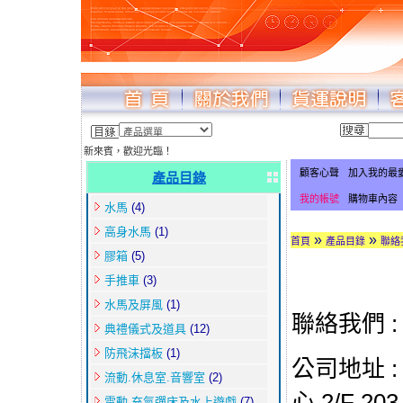
新來賓，歡迎光臨！
顧客心聲
加入我的最
產品目錄
我的帳號
購物車內容
水馬
(4)
高身水馬
(1)
»
»
首頁
產品目錄
聯絡
膠箱
(5)
手推車
(3)
水馬及屏風
(1)
聯絡我們 :
典禮儀式及道具
(12)
防飛沫擋板
(1)
公司地址 :
流動.休息室.音響室
(2)
心 2
/F 2
03
電動.充氣彈床及水上遊戲
(7)