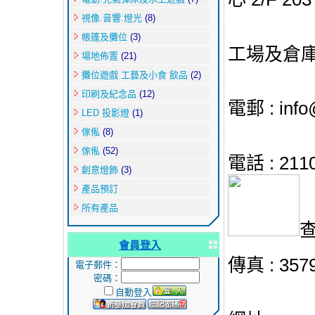
視像.音響.燈光
(8)
帳篷及攤位
(3)
工場及倉庫
場地佈置
(21)
攤位遊戲 工藝及小食 飲品
(2)
印刷及紀念品
(12)
電郵 :
inf
LED 投影燈
(1)
傢俬
(8)
傢俬
(52)
電話 : 2110
創意燈飾
(3)
產品預訂
所有產品
會員登入
傳真 : 3579
電子郵件：
密碼：
自動登入