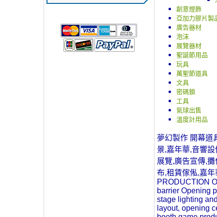
創意燈飾
亞加力膠片製
廣告器材
泡沫
展覽器材
聖誕節用品
玩具
萬聖節道具
文具
密碼鎖
工具
氣球出售
溫度計用品
夢幻製作 開幕道具
景,嘉年華,音響
展覽,廣告宣傳,攤
布,租賃傢俬,嘉年華
PRODUCTION Openi
barrier Opening p
stage lighting and
layout, opening c
booth game produc