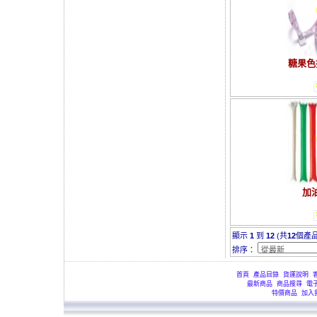
糖果色
加
顯示
1
到
12
(共
12
個產品
排序：
首頁
產品目錄
貨運說明
最新商品
商品搜尋
電
特價商品
加入