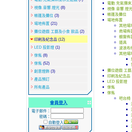
電動.充氣彈
視像.音響.燈光
(8)
視像.音響.燈
帳篷及攤位
帳篷及攤位
(3)
場地佈置
場地佈置
(21)
其他場
商場佈
攤位遊戲 工藝及小食 飲品
(2)
櫥窗佈
印刷及紀念品
(12)
道具
LED 投影燈
(1)
波浪布
其他場
傢俬
(8)
傢俬
(52)
攤位遊戲 工藝
創意燈飾
(3)
印刷及紀念品
產品預訂
LED 投影燈
所有產品
傢俬
傢俬
吧台椅
會員登入
電子郵件：
密碼：
自動登入