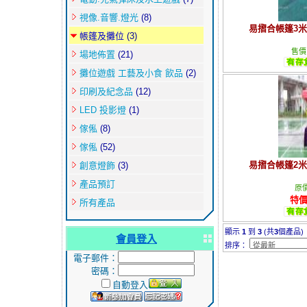
視像.音響.燈光
(8)
易摺合帳篷3米
帳篷及攤位
(3)
售價 
場地佈置
(21)
攤位遊戲 工藝及小食 飲品
(2)
印刷及紀念品
(12)
LED 投影燈
(1)
傢俬
(8)
傢俬
(52)
易摺合帳篷2米
創意燈飾
(3)
產品預訂
原價
特價
所有產品
顯示
1
到
3
(共
3
個產品)
會員登入
排序：
電子郵件：
密碼：
自動登入