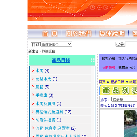
新來賓，歡迎光臨！
顧客心聲
加入我的最
產品目錄
我的帳號
購物車內容
水馬
(4)
高身水馬
(1)
»
»
首頁
產品目錄
帳篷
膠箱
(5)
手推車
(3)
排序：
水馬及屏風
(1)
顯示
1
到
3
(共
3
個產品)
典禮儀式及道具
(12)
防飛沫擋板
(1)
流動.休息室.音響室
(2)
電動.充氣彈床及水上遊戲
(7)