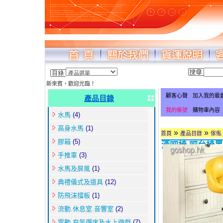
新來賓，歡迎光臨！
顧客心聲
加入我的最
產品目錄
我的帳號
購物車內容
水馬
(4)
高身水馬
(1)
»
»
首頁
產品目錄
傢俬
膠箱
(5)
酒吧椅 吧台椅黑腳
手推車
(3)
水馬及屏風
(1)
典禮儀式及道具
(12)
防飛沫擋板
(1)
流動.休息室.音響室
(2)
電動.充氣彈床及水上遊戲
(7)