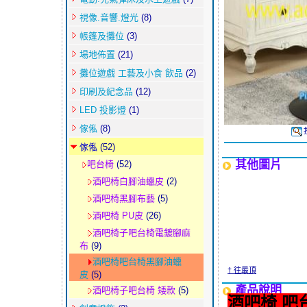
視像.音響.燈光
(8)
帳篷及攤位
(3)
場地佈置
(21)
攤位遊戲 工藝及小食 飲品
(2)
印刷及紀念品
(12)
LED 投影燈
(1)
傢俬
(8)
傢俬
(52)
其他圖片
吧台椅
(52)
酒吧椅白腳油蠟皮
(2)
酒吧椅黑腳布藝
(5)
酒吧椅 PU皮
(26)
酒吧椅子吧台椅電鍍腳麻
布
(9)
酒吧椅吧台椅黑腳油蠟
† 往最頂
皮
(5)
產品說明
酒吧椅子吧台椅 矮款
(5)
酒吧椅 吧台