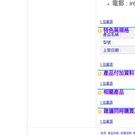
電郵 :
i
† 往最頂
特色與規格
產品名稱 :
型號 :
上架日期 :
† 往最頂
產品付加資料
† 往最頂
相關產品
† 往最頂
建議同時購買
† 往最頂
首頁
產品目錄
貨運說明