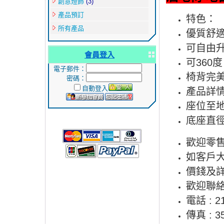
創意燈飾
(3)
產品預訂
特色：
所有產品
優質舒
可自由
會員登入
可360
電子郵件：
椅背完
密碼：
自動登入
產品詳
座位至地
底座直徑︰
歡迎零售
如客戶大
價錢及
歡迎聯絡
電話 : 2
傳真 : 35