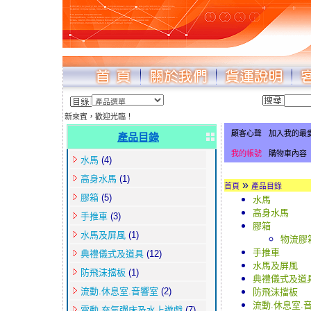
新來賓，歡迎光臨！
顧客心聲
加入我的最
產品目錄
我的帳號
購物車內容
水馬
(4)
高身水馬
(1)
»
首頁
產品目錄
膠箱
(5)
水馬
高身水馬
手推車
(3)
膠箱
水馬及屏風
(1)
物流膠
手推車
典禮儀式及道具
(12)
水馬及屏風
防飛沫擋板
(1)
典禮儀式及道
流動.休息室.音響室
(2)
防飛沫擋板
流動.休息室.
電動.充氣彈床及水上遊戲
(7)