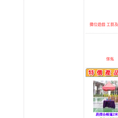
攤位遊戲 工藝及小
傢俬