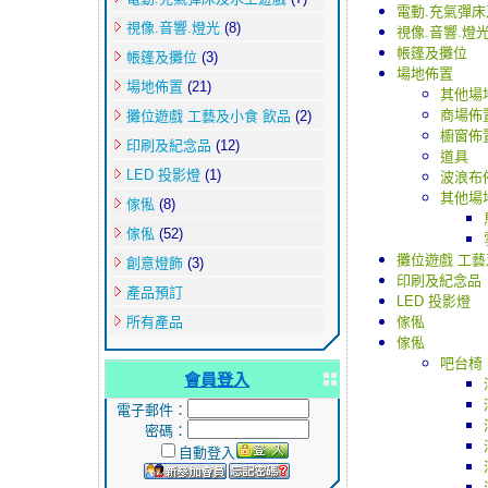
電動.充氣彈
視像.音響.燈光
(8)
視像.音響.燈
帳篷及攤位
帳篷及攤位
(3)
場地佈置
場地佈置
(21)
其他場
商場佈
攤位遊戲 工藝及小食 飲品
(2)
櫥窗佈
印刷及紀念品
(12)
道具
LED 投影燈
(1)
波浪布
其他場
傢俬
(8)
傢俬
(52)
攤位遊戲 工藝
創意燈飾
(3)
印刷及紀念品
產品預訂
LED 投影燈
所有產品
傢俬
傢俬
吧台椅
會員登入
電子郵件：
密碼：
自動登入