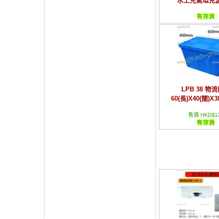
水上充氣坦克
LPB 38 物
60(長)X40(闊)X3
售價 HKD$1