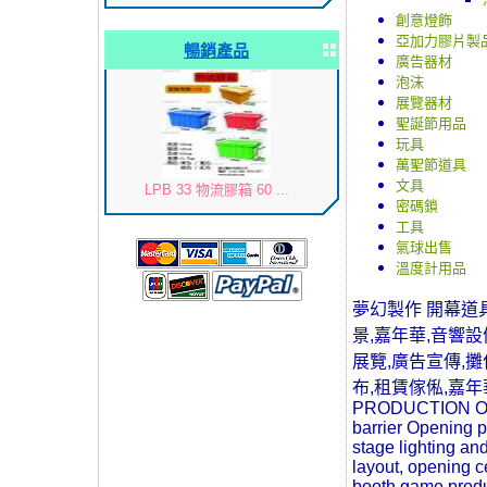
創意燈飾
亞加力膠片製
暢銷產品
廣告器材
泡沫
展覽器材
聖誕節用品
玩具
萬聖節道具
文具
LPB 33 物流膠箱 60 ...
密碼鎖
工具
氣球出售
溫度計用品
夢幻製作 開幕道具
景,嘉年華,音響
展覽,廣告宣傳,攤
布,租賃傢俬,嘉年華
PRODUCTION Openi
barrier Opening p
stage lighting and
layout, opening c
booth game produc