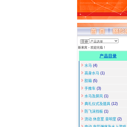
新来宾，欢迎光临！
产品目录
水马
(4)
高身水马
(1)
胶箱
(5)
手推车
(3)
水马及屏风
(1)
典礼仪式及道具
(12)
防飞沫挡板
(1)
流动.休息室.音响室
(2)
电动.充气弹床及水上游戏