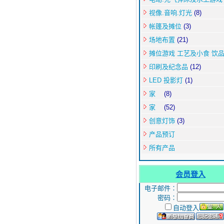
视像.音响.灯光
(8)
帐篷及摊位
(3)
场地布置
(21)
摊位游戏 工艺及小食 饮
印刷及纪念品
(12)
LED 投影灯
(1)
家
(8)
家
(52)
创意灯饰
(3)
产品预订
所有产品
会员登入
电子邮件∶
密码∶
自动登入