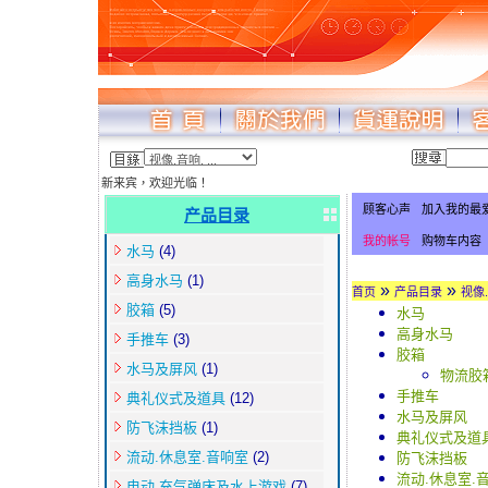
新来宾，欢迎光临！
顾客心声
加入我的最
产品目录
我的帐号
购物车内容
水马
(4)
高身水马
(1)
»
»
首页
产品目录
视像
胶箱
(5)
水马
高身水马
手推车
(3)
胶箱
水马及屏风
(1)
物流胶
手推车
典礼仪式及道具
(12)
水马及屏风
防飞沫挡板
(1)
典礼仪式及道
流动.休息室.音响室
(2)
防飞沫挡板
流动.休息室.
电动.充气弹床及水上游戏
(7)