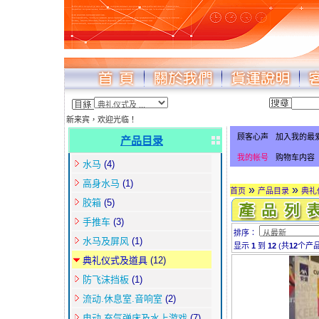
新来宾，欢迎光临！
顾客心声
加入我的最
产品目录
我的帐号
购物车内容
水马
(4)
高身水马
(1)
»
»
首页
产品目录
典礼
胶箱
(5)
手推车
(3)
排序∶
水马及屏风
(1)
显示
1
到
12
(共
12
个产品
典礼仪式及道具
(12)
防飞沫挡板
(1)
流动.休息室.音响室
(2)
电动.充气弹床及水上游戏
(7)