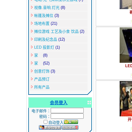
视像.音响.灯光
(8)
帐篷及摊位
(3)
场地布置
(21)
摊位游戏 工艺及小食 饮品
(2)
印刷及纪念品
(12)
LED 投影灯
(1)
家
(8)
家
(52)
LE
创意灯饰
(3)
产品预订
所有产品
会员登入
电子邮件∶
密码∶
开
自动登入