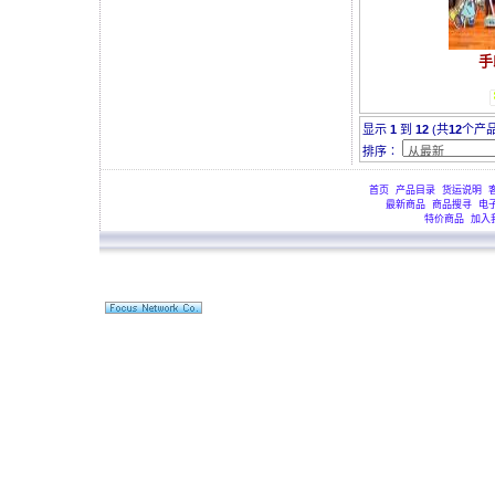
手
显示
1
到
12
(共
12
个产品
排序∶
首页
产品目录
货运说明
最新商品
商品搜寻
电
特价商品
加入