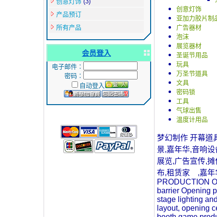
创意灯饰
(3)
创意灯饰
产品预订
亚加力胶片制
所有产品
广告器材
泡沫
展览器材
会员登入
圣诞节用品
玩具
电子邮件∶
万圣节道具
密码∶
文具
自动登入
密码锁
工具
气球出售
温度计用品
梦幻制作 开幕道具
景,嘉年华,音响
展览,广告宣传,摊
布,租赁家 ,嘉年华
PRODUCTION Openi
barrier Opening p
stage lighting and
layout, opening c
booth game produc