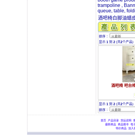
trampoline , Banne
queue, table, fold
酒吧椅白脚油蜡
排序∶
显示
1
到
2
(共
2
个产品)
酒吧椅 吧台椅
显示
1
到
2
(共
2
个产品)
排序∶
首页
产品目录
货运说明
最新商品
商品搜寻
电
特价商品
加入