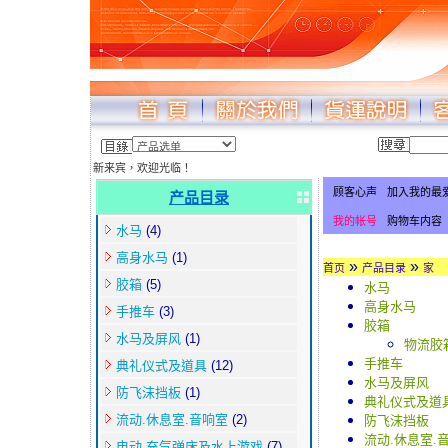
新来宾，欢迎光临！
顾客心声
加入我的最
产品目录
我的帐号
购物车内容
水马
(4)
高身水马
(1)
»
»
首页
产品目录
家
胶箱
(5)
水马
高身水马
手推车
(3)
胶箱
水马及屏风
(1)
物流胶
手推车
典礼仪式及道具
(12)
水马及屏风
防飞沫挡板
(1)
典礼仪式及道
流动.休息室.音响室
(2)
防飞沫挡板
流动.休息室.
电动.充气弹床及水上游戏
(7)