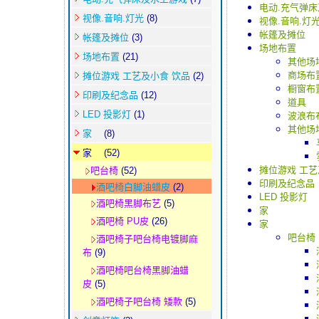
电动.充气弹
视像.音响.灯光
(8)
视像.音响.灯
帐篷及摊位
帐篷及摊位
(3)
场地布置
场地布置
(21)
其他场
商场布
摊位游戏 工艺及小食 饮品
(2)
橱窗布
印刷及纪念品
(12)
道具
LED 投影灯
(1)
波浪布
其他场
家
(8)
家
(52)
摊位游戏 工艺
吧台椅
(52)
印刷及纪念品
酒吧椅白脚油蜡皮
(2)
LED 投影灯
酒吧椅黑脚布艺
(5)
家
酒吧椅 PU皮
(26)
家
吧台椅
酒吧椅子吧台椅电镀脚麻
布
(9)
酒吧椅吧台椅黑脚油蜡
皮
(5)
酒吧椅子吧台椅 矮款
(5)